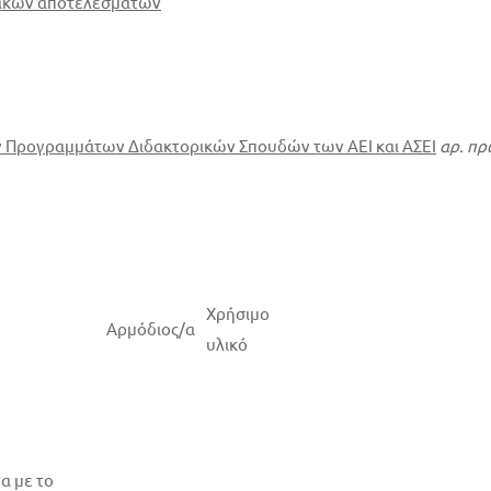
ιακών αποτελεσμάτων
 Προγραμμάτων Διδακτορικών Σπουδών των ΑΕΙ και ΑΣΕΙ
αρ. πρ
Χρήσιμο
Αρμόδιος/α
υλικό
α με το