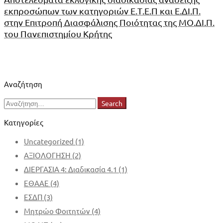
του
εκπροσώπων των κατηγοριών Ε.Τ.Ε.Π και Ε.ΔΙ.Π.
Ε.Τ.Ε.Π.
στην Επιτροπή Διασφάλισης Ποιότητας της ΜΟ.ΔΙ.Π.
του Πανεπιστημίου Κρήτης
στη
ΜΟ.ΔΙ.Π.
του
Αναζήτηση
Search
Search
Πανεπιστημίου
for:
Κατηγορίες
Κρήτης
Uncategorized
(1)
ΑΞΙΟΛΟΓΗΣΗ
(2)
ΔΙΕΡΓΑΣΙΑ 4: Διαδικασία 4.1
(1)
ΕΘΑΑΕ
(4)
ΕΣΔΠ
(3)
Μητρώο Φοιτητών
(4)