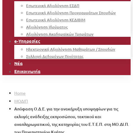
Εσωτερική Αξιολόγηση ΕΣΔΠ
Εσωτερική Αξιολόγηση Προγραμμάτων Σπουδών
Εσωτερική Αξιολόγηση ΚΕΔΙΒΙΜ
Αξιολόγηση Ιδρύματος
Αξιολόγηση Ακαδημαϊκών Τμημάτων
e-Υπηρεσίες
Ηλεκτρονική Αξιολόγηση Μαθημάτων / Σπουδών
Συλλογή Δεδομένων Ποιότητας
Νέα
Επικοινωνία
Home
ΜΟΔΙΠ
Απόφαση Ο.Δ.Ε. για την ανακήρυξη υποψηφίων για τις
εκλογές ανάδειξης εκπροσώπου, τακτικού και
αναπληρωματικού, της κατηγορίας του Ε.Τ.Ε.Π. στη ΜΟ.ΔΙ.Π.
του Πανεπιστημίου Κρήτης