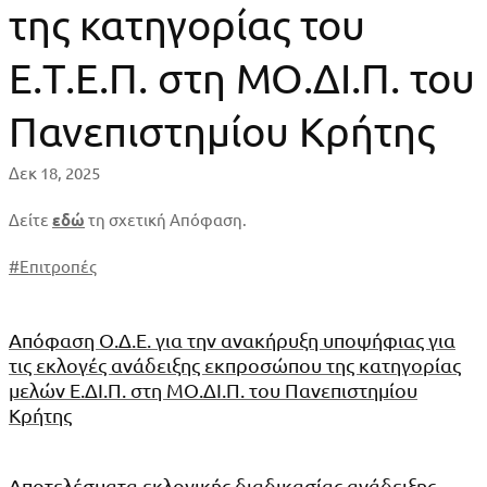
για
της κατηγορίας του
τις
Ε.Τ.Ε.Π. στη ΜΟ.ΔΙ.Π. του
εκλογές
Πανεπιστημίου Κρήτης
ανάδειξης
Δεκ 18, 2025
εκπροσώπου,
Δείτε
εδώ
τη σχετική Απόφαση.
τακτικού
#
Επιτροπές
και
αναπληρωματικού,
Απόφαση Ο.Δ.Ε. για την ανακήρυξη υποψήφιας για
τις εκλογές ανάδειξης εκπροσώπου της κατηγορίας
της
μελών Ε.ΔΙ.Π. στη ΜΟ.ΔΙ.Π. του Πανεπιστημίου
Κρήτης
κατηγορίας
Αποτελέσματα εκλογικής διαδικασίας ανάδειξης