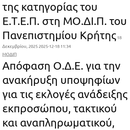
της κατηγορίας του
Ε.Τ.Ε.Π. στη ΜΟ.ΔΙ.Π. του
Πανεπιστημίου Κρήτης
18
Δεκεμβρίου, 2025
2025-12-18 11:34
Απόφαση
ΜΟΔΙΠ
Απόφαση Ο.Δ.Ε. για την
Ο.Δ.Ε.
ανακήρυξη υποψηφίων
για
για τις εκλογές ανάδειξης
την
ανακήρυξη
εκπροσώπου, τακτικού
υποψηφίων
και αναπληρωματικού,