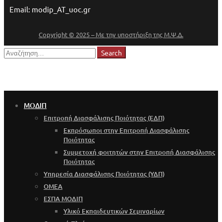
Email: modip_AT_uoc.gr
Copyright © 2025 – Με την υποστήριξη της Μ.Ψ.Δ.
Search
Search
for:
ΜΟΔΙΠ
Επιτροπή Διασφάλισης Ποιότητας (ΕΔΠ)
Εκπρόσωποι στην Επιτροπή Διασφάλισης
Ποιότητας
Συμμετοχή φοιτητών στην Επιτροπή Διασφάλισης
Ποιότητας
Υπηρεσία Διασφάλισης Ποιότητας (ΥΔΠ)
OMEA
ΕΣΠΑ ΜΟΔΙΠ
Υλικό Εκπαιδευτικών Σεμιναρίων