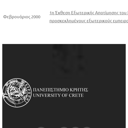
1η Έκθεση Εξωτερικής Αποτίμησης του
Φεβρουάριος 2000
προσκεκλημένους εξωτερικούς εμπει